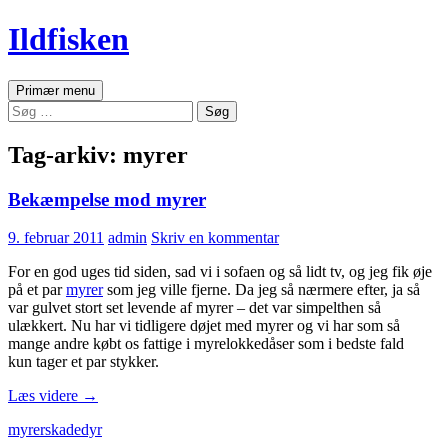
Ildfisken
Søg
Hop
Primær menu
til
Søg
indhold
efter:
Tag-arkiv: myrer
Bekæmpelse mod myrer
9. februar 2011
admin
Skriv en kommentar
For en god uges tid siden, sad vi i sofaen og så lidt tv, og jeg fik øje
på et par
myrer
som jeg ville fjerne. Da jeg så nærmere efter, ja så
var gulvet stort set levende af myrer – det var simpelthen så
ulækkert. Nu har vi tidligere døjet med myrer og vi har som så
mange andre købt os fattige i myrelokkedåser som i bedste fald
kun tager et par stykker.
Bekæmpelse
Læs videre
→
mod
myrer
skadedyr
myrer