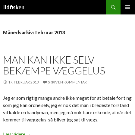
Søg
Ildfisken
HOP
PRIMÆ
TIL
MENU
INDHOLD
Månedsarkiv: februar 2013
MAN KAN IKKE SELV
BEKÆMPE VÆGGELUS
17. FEBRUAR 2013
SKRIV EN KOMMENTAR
Jeg er som rigtig mange andre ikke meget for at betale for ting
som jeg kan ordne selv, jeg er nok det man i bredeste forstand
vil kalde en handyman, men jeg må nok bare erkende, at når det
kommer til væggelus, så bliver jeg sat til vægs.
Man kan ikke selv bekæmpe væggelus
Læs videre
→